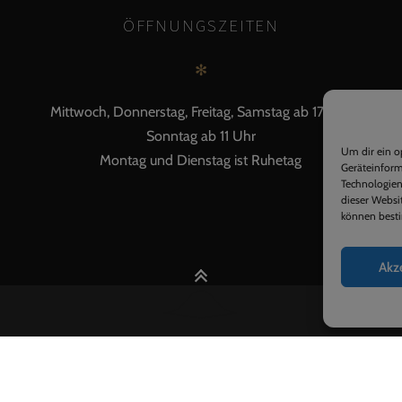
ÖFFNUNGSZEITEN
✻
Mittwoch, Donnerstag, Freitag, Samstag ab 17 Uhr
Sonntag ab 11 Uhr
Um dir ein o
Montag und Dienstag ist Ruhetag
Geräteinform
Technologien
dieser Websi
können besti
Akz
2017 © Waldhorn Heimsheim
IMPRESSUM