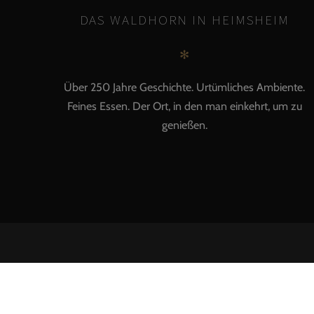
DAS WALDHORN IN HEIMSHEIM
✻
Über 250 Jahre Geschichte. Urtümliches Ambiente.
Feines Essen. Der Ort, in den man einkehrt, um zu
genießen.